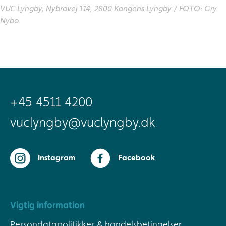
VUC Lyngby, Nybrovej 114, 2800 Kongens Lyngby / FOTO: Gry
Nybo
+45 4511 4200
vuclyngby@vuclyngby.dk
Instagram
Facebook
Vigtig information
Persondatapolitikker & handelsbetingelser