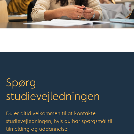
Spørg
studievejledningen
Du er altid velkommen til at kontakte
studievejledningen, hvis du har spørgsmål til
tilmelding og uddannelse: