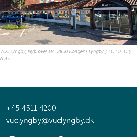
VUC Lyngby, Nybrovej 114, 2800 Kongens Lyngby / FOTO: Gry
Nybo
+45 4511 4200
vuclyngby@vuclyngby.dk