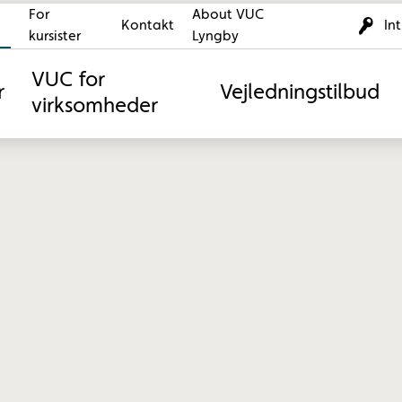
For
About VUC
Kontakt
In
kursister
Lyngby
VUC for
r
Vejledningstilbud
virksomheder