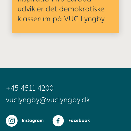
udvikler det demokratiske
klasserum på VUC Lyngby
+45 4511 4200
vuclyngby@vuclyngby.dk
Instagram
Facebook