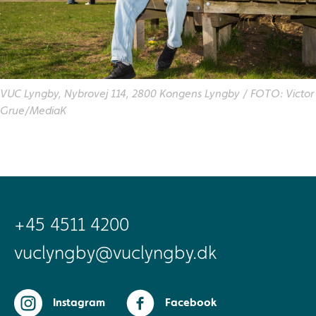
VUC Lyngby, Nybrovej 114, 2800 Kongens Lyngby / FOTO: Victor
Grue/MediaK
+45 4511 4200
vuclyngby@vuclyngby.dk
Instagram
Facebook