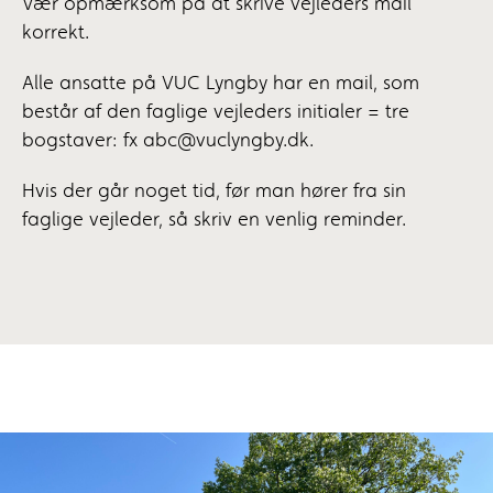
Vær opmærksom på at skrive vejleders mail
korrekt.
Alle ansatte på VUC Lyngby har en mail, som
består af den faglige vejleders initialer = tre
bogstaver: fx abc@vuclyngby.dk.
Hvis der går noget tid, før man hører fra sin
faglige vejleder, så skriv en venlig reminder.