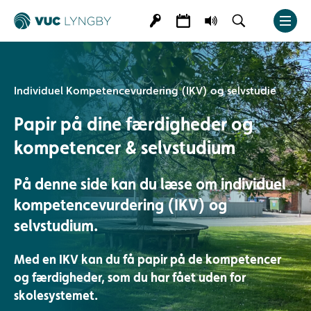
Individuel Kompetencevurdering (IKV) og selvstudie
Papir på dine færdigheder og
kompetencer & selvstudium
På denne side kan du læse om individuel
kompetencevurdering (IKV) og
selvstudium.
Med en IKV kan du få papir på de kompetencer
og færdigheder, som du har fået uden for
skolesystemet.