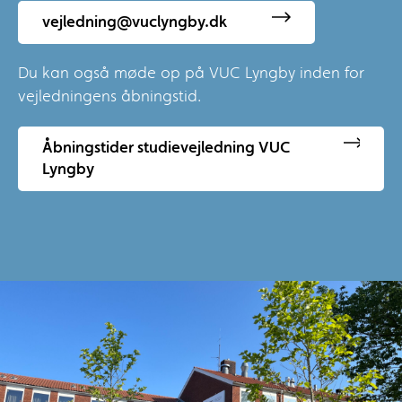
vejledning@vuclyngby.dk
Du kan også møde op på VUC Lyngby inden for
vejledningens åbningstid.
Åbningstider studievejledning VUC
Lyngby