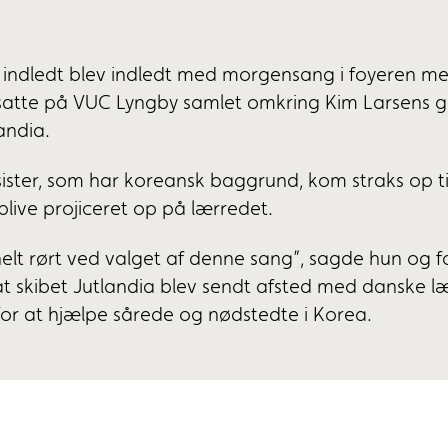
 indledt blev indledt med morgensang i foyeren med
nsatte på VUC Lyngby samlet omkring Kim Larsens 
landia.
sister, som har koreansk baggrund, kom straks op ti
blive projiceret op på lærredet.
helt rørt ved valget af denne sang”, sagde hun og for
 at skibet Jutlandia blev sendt afsted med danske 
for at hjælpe sårede og nødstedte i Korea.