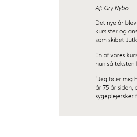
Af: Gry Nybo
Det nye år blev
kursister og a
som skibet Jut
En af vores kur
hun så teksten 
“Jeg føler mig 
år 75 år siden,
sygeplejersker 