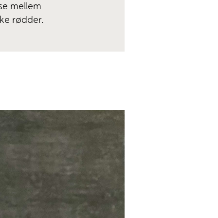
lse mellem
ske rødder.