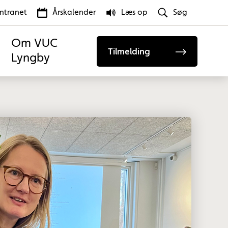
Intranet
Årskalender
Læs op
Søg
Om VUC
Tilmelding
Lyngby