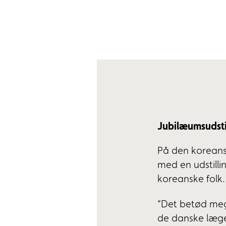
Jubilæumsudst
På den korean
med en udstilli
koreanske folk
“Det betød mege
de danske læge