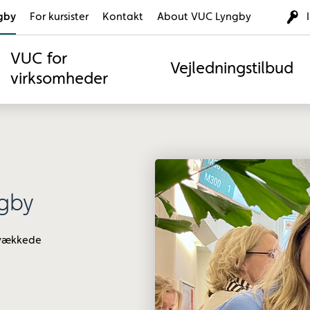
gby
For kursister
Kontakt
About VUC Lyngby
VUC for
Vejledningstilbud
virksomheder
gby
 vækkede
.