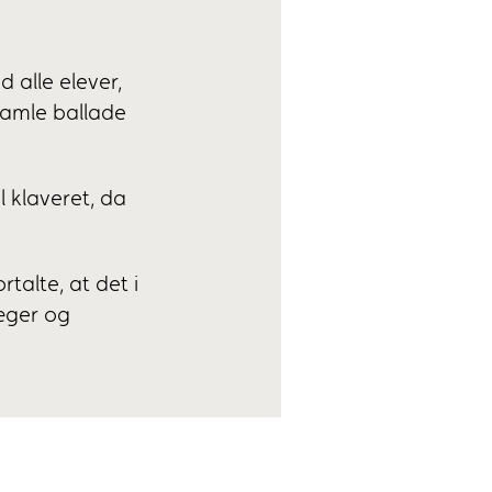
 alle elever,
gamle ballade
l klaveret, da
talte, at det i
læger og