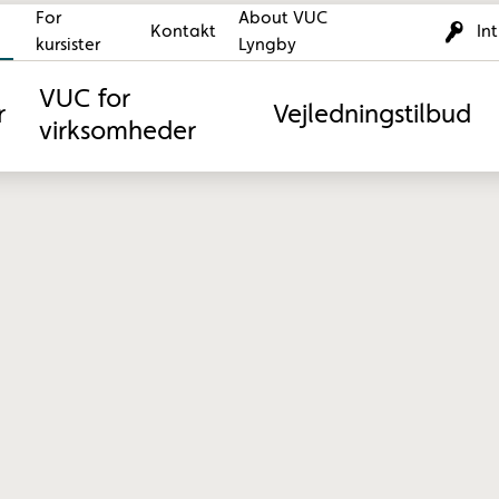
For
About VUC
Kontakt
In
kursister
Lyngby
VUC for
r
Vejledningstilbud
virksomheder