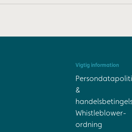
Vigtig information
Persondatapoliti
&
handelsbetingel
Whistleblower-
ordning