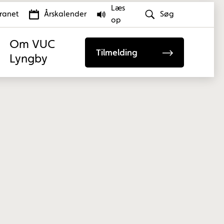
Læs
tranet
Årskalender
Søg
op
Om VUC
Tilmelding
Lyngby