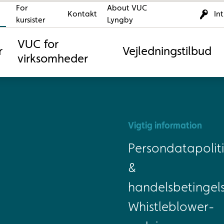
For
About VUC
Kontakt
In
kursister
Lyngby
VUC for
r
Vejledningstilbud
virksomheder
Vigtig information
Persondatapoliti
&
handelsbetingel
Whistleblower-