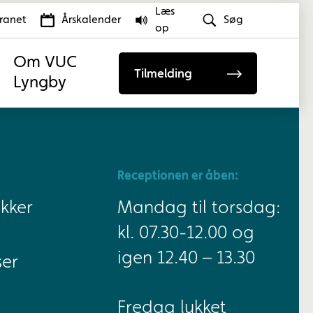
Læs
tranet
Årskalender
Søg
op
Om VUC
Tilmelding
Lyngby
Receptionen er åben:
kker
Mandag til torsdag:
kl. 07.30-12.00 og
igen 12.40 – 13.30
ser
Fredag lukket