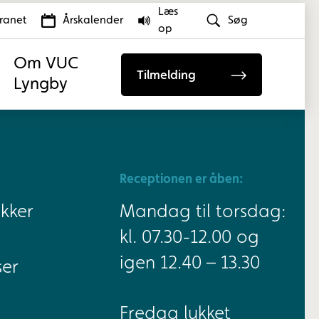
Læs
tranet
Årskalender
Søg
op
Om VUC
Tilmelding
Lyngby
Receptionen er åben:
kker
Mandag til torsdag:
kl. 07.30-12.00 og
igen 12.40 – 13.30
ser
Fredag lukket