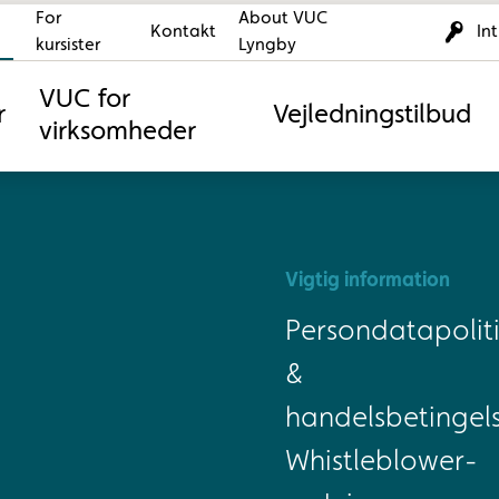
For
About VUC
Kontakt
In
kursister
Lyngby
VUC for
r
Vejledningstilbud
virksomheder
Vigtig information
Persondatapoliti
&
handelsbetingel
Whistleblower-