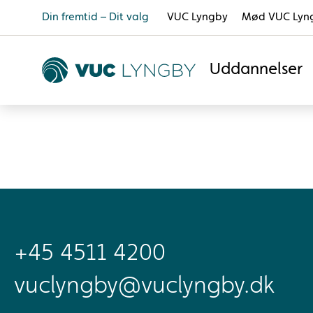
Din fremtid – Dit valg
VUC Lyngby
Mød VUC Lyn
Uddannelser
+45 4511 4200
vuclyngby@vuclyngby.dk