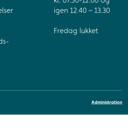
kl. 07.30-12.00 og
lser
igen 12.40 – 13.30
Fredag lukket
ds-
Administration