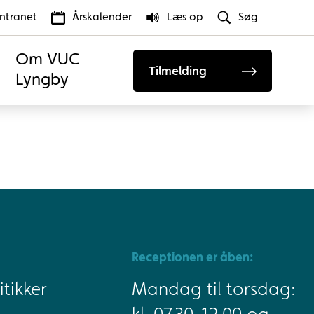
Intranet
Årskalender
Læs op
Søg
Om VUC
Tilmelding
Lyngby
Receptionen er åben:
tikker
Mandag til torsdag: