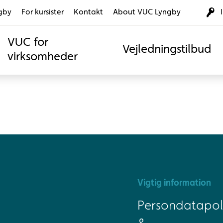
gby
For kursister
Kontakt
About VUC Lyngby
VUC for
Vejledningstilbud
virksomheder
Vigtig information
Persondatapoli