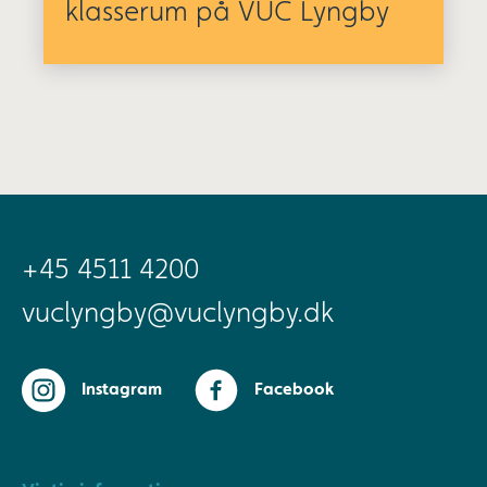
klasserum på VUC Lyngby
+45 4511 4200
vuclyngby@vuclyngby.dk
Instagram
Facebook