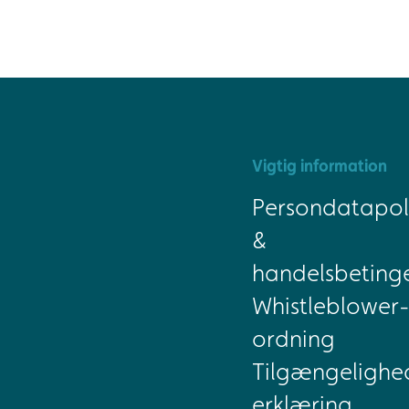
Vigtig information
Persondatapoli
&
handelsbetinge
Whistleblower-
ordning
Tilgængelighe
erklæring