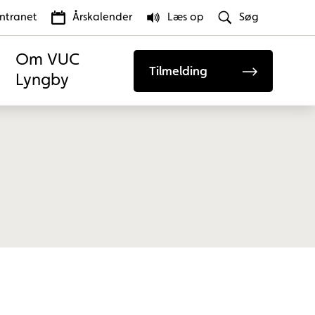
Intranet
Årskalender
Læs op
Søg
Om VUC
Tilmelding
Lyngby