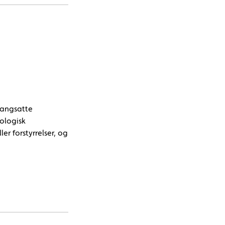
igangsatte
kologisk
er forstyrrelser, og