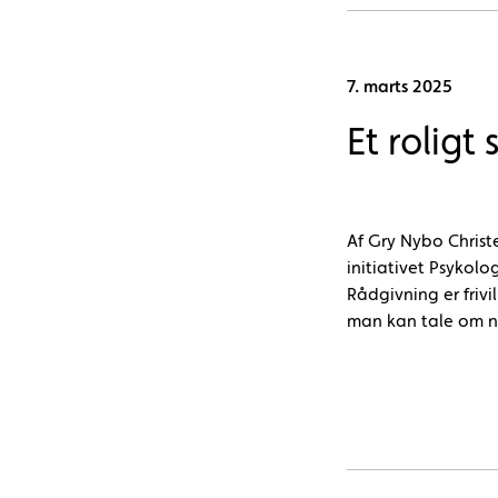
7. marts 2025
Et roligt
Af Gry Nybo Christe
initiativet Psykolo
Rådgivning er frivi
man kan tale om nø